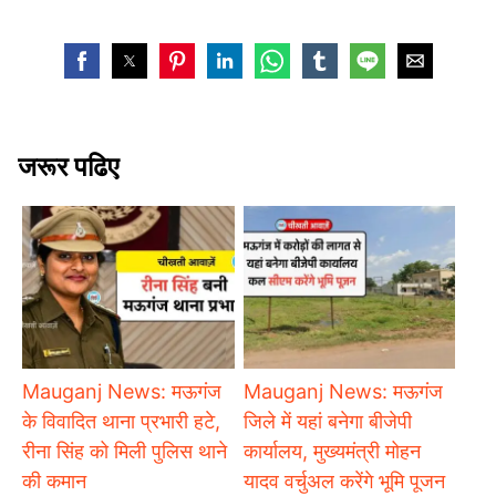
जरूर पढिए
Mauganj News: मऊगंज
Mauganj News: मऊगंज
के विवादित थाना प्रभारी हटे,
जिले में यहां बनेगा बीजेपी
रीना सिंह को मिली पुलिस थाने
कार्यालय, मुख्यमंत्री मोहन
की कमान
यादव वर्चुअल करेंगे भूमि पूजन