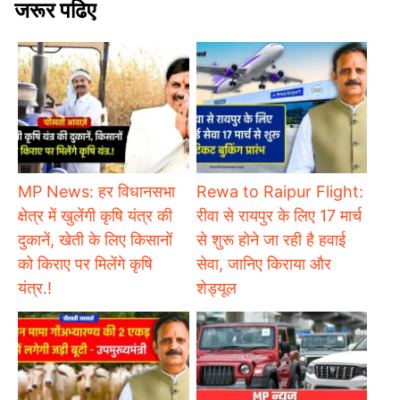
जरूर पढिए
MP News: हर विधानसभा
Rewa to Raipur Flight:
क्षेत्र में खुलेंगी कृषि यंत्र की
रीवा से रायपुर के लिए 17 मार्च
दुकानें, खेती के लिए किसानों
से शुरू होने जा रही है हवाई
को किराए पर मिलेंगे कृषि
सेवा, जानिए किराया और
यंत्र.!
शेड्यूल