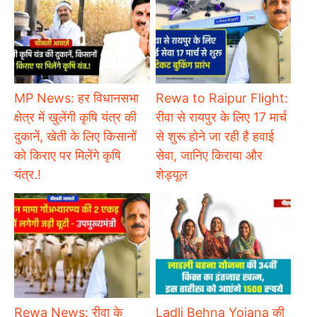
MP News: हर विधानसभा
Rewa to Raipur Flight:
क्षेत्र में खुलेंगी कृषि यंत्र की
रीवा से रायपुर के लिए 17 मार्च
दुकानें, खेती के लिए किसानों
से शुरू होने जा रही है हवाई
को किराए पर मिलेंगे कृषि
सेवा, जानिए किराया और
यंत्र.!
शेड्यूल
Rewa News: रीवा के
Ladli Behna Yojana की