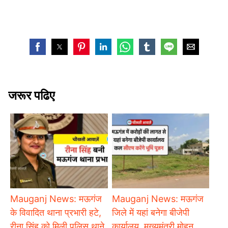
जरूर पढिए
Mauganj News: मऊगंज
Mauganj News: मऊगंज
के विवादित थाना प्रभारी हटे,
जिले में यहां बनेगा बीजेपी
रीना सिंह को मिली पुलिस थाने
कार्यालय, मुख्यमंत्री मोहन