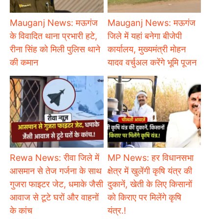
Mauganj News: मऊगंज
Mauganj News: मऊगंज
के विवादित थाना प्रभारी हटे,
जिले में यहां बनेगा बीजेपी
रीना सिंह को मिली पुलिस थाने
कार्यालय, मुख्यमंत्री मोहन
की कमान
यादव वर्चुअल करेंगे भूमि पूजन
Rewa News: रीवा जिले में
MP News: हर विधानसभा
आसमान से तेज गर्जना के साथ
क्षेत्र में खुलेंगी कृषि यंत्र की
गुजरा फाइटर जेट, धमाके जैसी
दुकानें, खेती के लिए किसानों
आवाज से टूटे घरों और वाहनों
को किराए पर मिलेंगे कृषि
के कांच
यंत्र.!