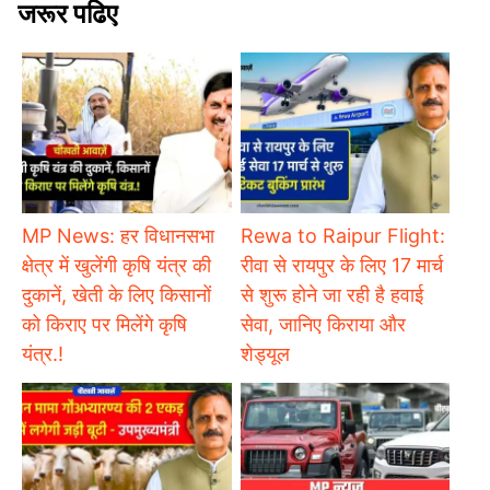
जरूर पढिए
MP News: हर विधानसभा
Rewa to Raipur Flight:
क्षेत्र में खुलेंगी कृषि यंत्र की
रीवा से रायपुर के लिए 17 मार्च
दुकानें, खेती के लिए किसानों
से शुरू होने जा रही है हवाई
को किराए पर मिलेंगे कृषि
सेवा, जानिए किराया और
यंत्र.!
शेड्यूल