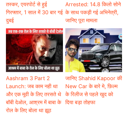
तस्कर, एयरपोर्ट से हुई
Arrested: 14.8 किलो सोने
गिरफ्तार, 1 साल में 30 बार गई
के साथ पकड़ी गई अभिनेत्री,
दुबई
जानिए पूरा मामला
Aashram 3 Part 2
जानिए Shahid Kapoor की
Launch: जब काम नही था
New Car के बारे मे, फ़िल्म
और एक मूवी के लिए तरसते थे
के रिलीज से पहले खुद को
बॉबी देओल, आश्रम में बाबा के
दिया बड़ा तोहफा
रोल के लिए बोला था झूठ