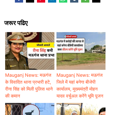
जरूर पढिए
Mauganj News: मऊगंज
Mauganj News: मऊगंज
के विवादित थाना प्रभारी हटे,
जिले में यहां बनेगा बीजेपी
रीना सिंह को मिली पुलिस थाने
कार्यालय, मुख्यमंत्री मोहन
की कमान
यादव वर्चुअल करेंगे भूमि पूजन