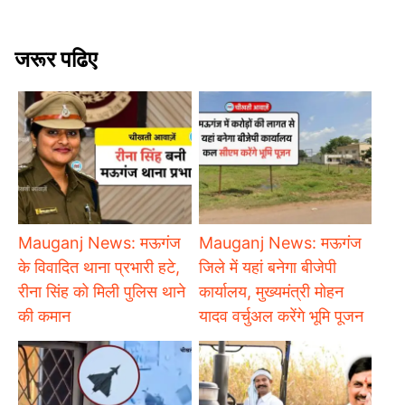
जरूर पढिए
Mauganj News: मऊगंज
Mauganj News: मऊगंज
के विवादित थाना प्रभारी हटे,
जिले में यहां बनेगा बीजेपी
रीना सिंह को मिली पुलिस थाने
कार्यालय, मुख्यमंत्री मोहन
की कमान
यादव वर्चुअल करेंगे भूमि पूजन