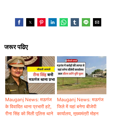
जरूर पढिए
Mauganj News: मऊगंज
Mauganj News: मऊगंज
के विवादित थाना प्रभारी हटे,
जिले में यहां बनेगा बीजेपी
रीना सिंह को मिली पुलिस थाने
कार्यालय, मुख्यमंत्री मोहन