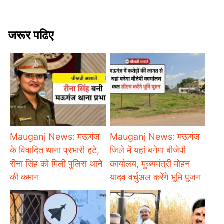
जरूर पढिए
Mauganj News: मऊगंज
Mauganj News: मऊगंज
के विवादित थाना प्रभारी हटे,
जिले में यहां बनेगा बीजेपी
रीना सिंह को मिली पुलिस थाने
कार्यालय, मुख्यमंत्री मोहन
की कमान
यादव वर्चुअल करेंगे भूमि पूजन