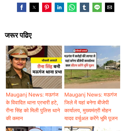
जरूर पढिए
Mauganj News: मऊगंज
Mauganj News: मऊगंज
के विवादित थाना प्रभारी हटे,
जिले में यहां बनेगा बीजेपी
रीना सिंह को मिली पुलिस थाने
कार्यालय, मुख्यमंत्री मोहन
की कमान
यादव वर्चुअल करेंगे भूमि पूजन