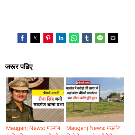
जरूर पढिए
Mauganj News: मऊगंज
Mauganj News: मऊगंज