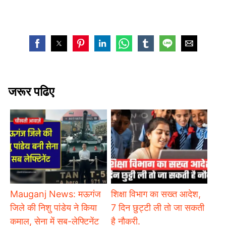
जरूर पढिए
Mauganj News: मऊगंज
शिक्षा विभाग का सख्त आदेश,
जिले की निशु पांडेय ने किया
7 दिन छुट्टी ली तो जा सकती
कमाल, सेना में सब-लेफ्टिनेंट
है नौकरी.