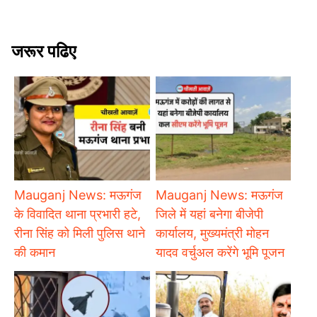
जरूर पढिए
Mauganj News: मऊगंज
Mauganj News: मऊगंज
के विवादित थाना प्रभारी हटे,
जिले में यहां बनेगा बीजेपी
रीना सिंह को मिली पुलिस थाने
कार्यालय, मुख्यमंत्री मोहन
की कमान
यादव वर्चुअल करेंगे भूमि पूजन