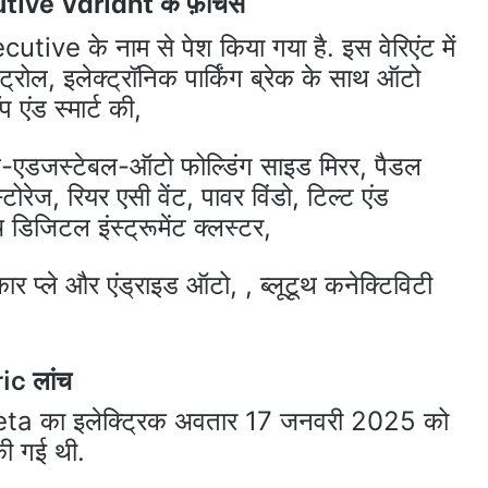
ive Variant के फ़ीचर्स
ecutive के नाम से पेश किया गया है. इस वेरिएंट में
्रोल, इलेक्‍ट्रॉनिक पार्किंग ब्रेक के साथ ऑटो
 एंड स्‍मार्ट की,
डेबल-एडजस्‍टेबल-ऑटो फोल्‍डिंग साइड मिरर, पैडल
्‍टोरेज, रियर एसी वेंट, पावर विंडो, टिल्‍ट एंड
 डिजिटल इंस्‍ट्रूमेंट क्‍लस्‍टर,
ार प्ले और एंड्राइड ऑटो, , ब्‍लूटूथ कनेक्टिविटी
ic लांच
reta का इलेक्ट्रिक अवतार 17 जनवरी 2025 को
की गई थी.