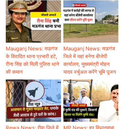
Mauganj News: मऊगंज
Mauganj News: मऊगंज
के विवादित थाना प्रभारी हटे,
जिले में यहां बनेगा बीजेपी
रीना सिंह को मिली पुलिस थाने
कार्यालय, मुख्यमंत्री मोहन
की कमान
यादव वर्चुअल करेंगे भूमि पूजन
Rewa News: रीवा जिले में
MP News: हर विधानसभा