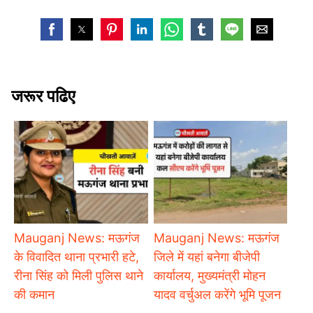
जरूर पढिए
Mauganj News: मऊगंज
Mauganj News: मऊगंज
के विवादित थाना प्रभारी हटे,
जिले में यहां बनेगा बीजेपी
रीना सिंह को मिली पुलिस थाने
कार्यालय, मुख्यमंत्री मोहन
की कमान
यादव वर्चुअल करेंगे भूमि पूजन