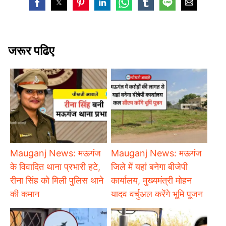
जरूर पढिए
Mauganj News: मऊगंज
Mauganj News: मऊगंज
के विवादित थाना प्रभारी हटे,
जिले में यहां बनेगा बीजेपी
रीना सिंह को मिली पुलिस थाने
कार्यालय, मुख्यमंत्री मोहन
की कमान
यादव वर्चुअल करेंगे भूमि पूजन