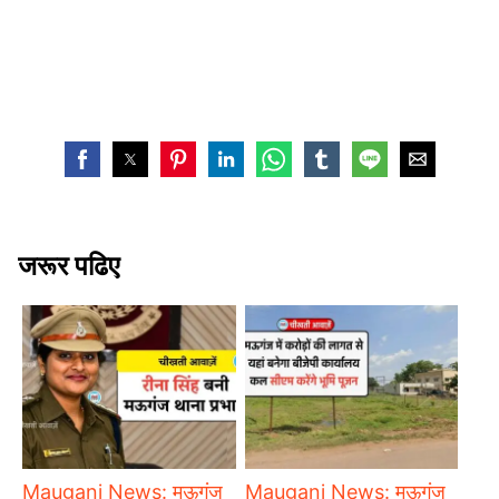
जरूर पढिए
Mauganj News: मऊगंज
Mauganj News: मऊगंज